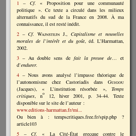
1
–
Cf.
« Proposition pour une communauté
politique ». Ce texte a circulé dans les milieux
alternatifs du sud de la France en 2008. À ma
connaissance, il est resté inédit.
2
–
Cf.
Wajnstejn J.
,
Capitalisme et nouvelles
morales de l’intérêt et du goût
, éd. L’Harmattan,
2002.
3
– Au double sens de
fait la preuve de
… et
d’
endurer.
4
– Nous avons analysé l’impasse théorique de
l’autonomisme chez Castoriadis dans
Guigou
(Jacques), « L’institution résorbée »,
Temps
o
critiques
, n
12, hiver 2001, p. 34-44. Texte
disponible sur le site de l’auteur :
www.editions-harmattan.fr/mi...
Ou bien à : tempscritiques.free.fr/spip.php ?
article103
5
–
Cf.
« La Cité-État grecque contre le