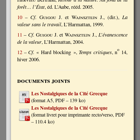
forêt… l’État
, éd. L’Aube, rééd. 2005.
10
–
Cf.
Guigou
J. et
Wajnsztejn J.
, (dir.),
La
valeur sans le travail
, L’Harmattan, 1999.
11
–
Cf.
Guigou
J. et
Wajnsztejn J.
,
L’évanescence
de la valeur
, L’Harmattan, 2004.
o
12
–
Cf.
« Hard blocking »,
Temps critiques
, n
14,
hiver 2006.
documents joints
Les Nostalgiques de la Cité Grecque
(
format A5, PDF – 139 ko
)
Les Nostalgiques de la Cité Grecque
(
format livret pour imprimante recto/verso, PDF
– 110.4 ko
)