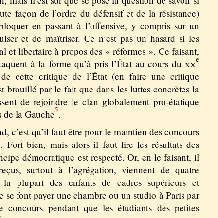
n, mais il est sûr que se pose la question de savoir si
ute façon de l’ordre du défensif et de la résistance)
bloquer en passant à l’offensive, y compris sur un
ulser et de maîtriser. Ce n’est pas un hasard si les
al et libertaire à propos des « réformes ». Ce faisant,
e
ttaquent à la forme qu’à pris l’État au cours du
xx
 de cette critique de l’État (en faire une critique
st brouillé par le fait que dans les luttes concrètes la
essent de rejoindre le clan globalement pro-étatique
5
es de la Gauche
.
, c’est qu’il faut être pour le maintien des concours
Fort bien, mais alors il faut lire les résultats des
ncipe démocratique est respecté. Or, en le faisant, il
reçus, surtout à l’agrégation, viennent de quatre
la plupart des enfants de cadres supérieurs et
ce se font payer une chambre ou un studio à Paris par
ce concours pendant que les étudiants des petites