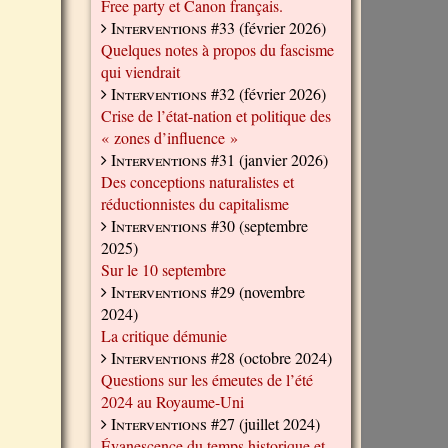
Free party et Canon français.
Interventions #33
(février 2026)
Quelques notes à propos du fascisme
qui viendrait
Interventions #32
(février 2026)
Crise de l’état-nation et politique des
« zones d’influence »
Interventions #31
(janvier 2026)
Des conceptions naturalistes et
réductionnistes du capitalisme
Interventions #30
(septembre
2025)
Sur le 10 septembre
Interventions #29
(novembre
2024)
La critique démunie
Interventions #28
(octobre 2024)
Questions sur les émeutes de l’été
2024 au Royaume-Uni
Interventions #27
(juillet 2024)
Évanescence du temps historique et