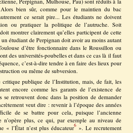
-Étienne, Perpignan, Mulhouse, Pau) sont réduits à la
s. Alors bien sûr, comme pour le maintien du bac
utrement ce serait pire... Les étudiants ne doivent
sion ou pratiquer la politique de l’autruche. Soit
 doit montrer clairement qu’elles participent de cette
le un étudiant de Perpignan doit avoir au moins autant
oulouse d’être fonctionnaire dans le Roussillon ou
 sont des universités-poubelles et dans ce cas là il faut
équence, c’est-à-dire tendre à en faire des lieux pour
nstruction ou même de subversion.
ritique publique de l’Institution, mais, de fait, les
entent encore comme les garants de l’existence de
Ils se retrouvent donc dans la position de demander
ncrètement veut dire : revenir à l’époque des années
fficile de se battre pour cela, puisque l’ancienne
ce n’opère plus, ce qui, par exemple au niveau de
6
ue « l’État n’est plus éducateur
». Le recrutement