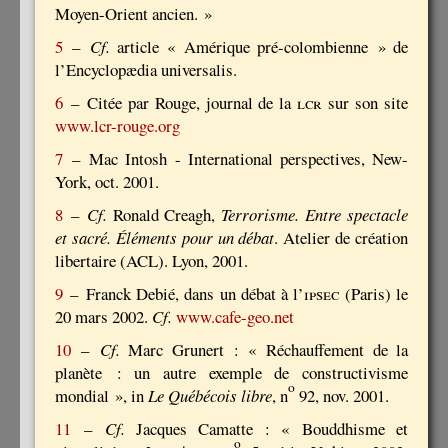
Moyen-Orient ancien. »
5
–
Cf.
article « Amérique pré-colombienne » de
l’Encyclopædia universalis.
6
– Citée par Rouge, journal de la
lcr
sur son site
www.lcr-rouge.org
7
– Mac Intosh - International perspectives, New-
York, oct. 2001.
8
–
Cf.
Ronald Creagh,
Terrorisme. Entre spectacle
et sacré. Éléments pour un débat
. Atelier de création
libertaire (ACL). Lyon, 2001.
9
– Franck Debié, dans un débat à l’
ipsec
(Paris) le
20 mars 2002.
Cf.
www.cafe-geo.net
10
–
Cf.
Marc Grunert : « Réchauffement de la
planète : un autre exemple de constructivisme
o
mondial », in
Le Québécois libre
, n
92, nov. 2001.
11
–
Cf.
Jacques Camatte : « Bouddhisme et
o